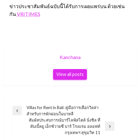
ข่าวประชาสัมพันธ์ฉบับนี้ได้รับการเผยแพร่บน ด้วยเช่น
กัน
VRITIMES
Kanchana
View all posts
Post
Villas for Rent in Bali: คู่มือการเลือกวิลล่า
Previous
สำหรับการพักผ่อนในบาหลี
navigation
Post
สัมผัสประสบการณ์บาร์ไลฟ์สไตล์ นั่งชิล ที่
ดับเบิ้ลยู เอ็กซ์วายซี บาร์ โรงแรม อลอฟท์
Next
กรุงเทพฯ สุขุมวิท 11
Post