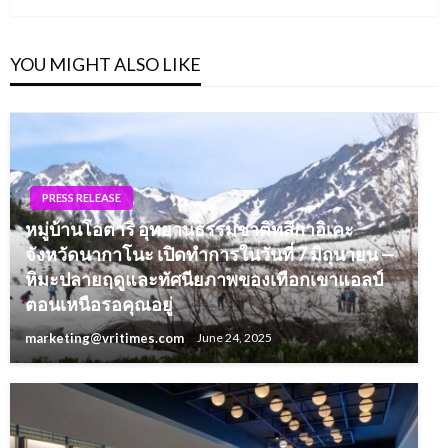
YOU MIGHT ALSO LIKE
PRESS RELEASE
หมู่บ้านโอตาริ อุทยานธรรมชาติทสึกาอิเคะ
จังหวัดนากาโนะ เปิดทำการในวันที่ 7 มิถุนายน —
หิมะปลายฤดูและทัศนียภาพของเทือกเขาแอลป์
ตอนเหนือรอคุณอยู่
marketing@vritimes.com
June 24, 2025