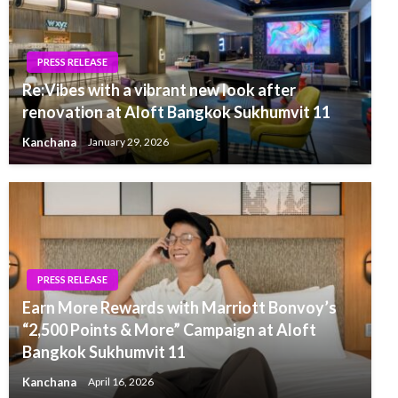
PRESS RELEASE
Re:Vibes with a vibrant new look after
renovation at Aloft Bangkok Sukhumvit 11
Kanchana
January 29, 2026
PRESS RELEASE
Earn More Rewards with Marriott Bonvoy’s
“2,500 Points & More” Campaign at Aloft
Bangkok Sukhumvit 11
Kanchana
April 16, 2026