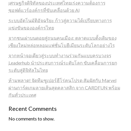
เศรษฐกิจดิจิทัลของประเทศไทยเร่งความต้องการ
ซอฟต์แวร์องค์กรที่ขับเคลื่อนด้วย AI
ระบบอัตโนมัติอัจฉริยะ ก้าวสู่ความได้เปรียบทางการ
แข่งขันขององค์กรไทย
จากชนเผ่าบนดอยสู่ถนนคนเมือง: ตลาดแบบดั้งเดิมของ
เชียงใหม่หล่อหลอมแฟชั่นโบฮีเมียนระดับโลกอย่างไร
จากหน้าจอเดียวสู่ระบบทำงานร่วมกันแบบครบวงจร
Leaderhub นำประสบการณ์ระดับโลก ขับเคลื่อนการยก
ระดับสู่ดิจิทัลในไทย
ห้ามพลาด! จัดทีมซูเปอร์ฮีโร่คนโปรด สัมผัสกับ Marvel
ผ่านการ์ดเกมลายเส้นสุดคลาสสิก จาก CARDFUN พร้อม
กันทั่วประเทศ
Recent Comments
No comments to show.