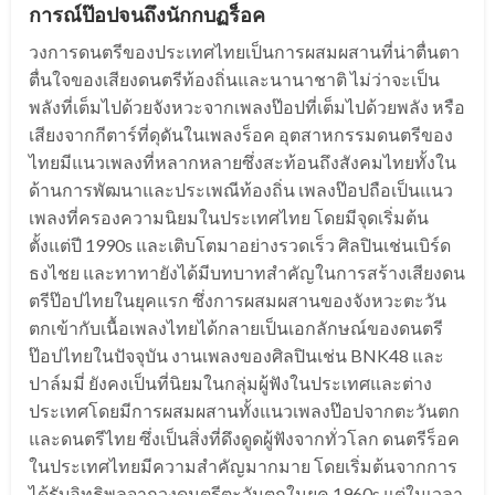
การณ์ป๊อปจนถึงนักกบฏร็อค
วงการดนตรีของประเทศไทยเป็นการผสมผสานที่น่าตื่นตา
ตื่นใจของเสียงดนตรีท้องถิ่นและนานาชาติ ไม่ว่าจะเป็น
พลังที่เต็มไปด้วยจังหวะจากเพลงป๊อปที่เต็มไปด้วยพลัง หรือ
เสียงจากกีตาร์ที่ดุดันในเพลงร็อค อุตสาหกรรมดนตรีของ
ไทยมีแนวเพลงที่หลากหลายซึ่งสะท้อนถึงสังคมไทยทั้งใน
ด้านการพัฒนาและประเพณีท้องถิ่น เพลงป๊อปถือเป็นแนว
เพลงที่ครองความนิยมในประเทศไทย โดยมีจุดเริ่มต้น
ตั้งแต่ปี 1990s และเติบโตมาอย่างรวดเร็ว ศิลปินเช่นเบิร์ด
ธงไชย และทาทายังได้มีบทบาทสำคัญในการสร้างเสียงดน
ตรีป๊อปไทยในยุคแรก ซึ่งการผสมผสานของจังหวะตะวัน
ตกเข้ากับเนื้อเพลงไทยได้กลายเป็นเอกลักษณ์ของดนตรี
ป๊อปไทยในปัจจุบัน งานเพลงของศิลปินเช่น BNK48 และ
ปาล์มมี่ ยังคงเป็นที่นิยมในกลุ่มผู้ฟังในประเทศและต่าง
ประเทศโดยมีการผสมผสานทั้งแนวเพลงป๊อปจากตะวันตก
และดนตรีไทย ซึ่งเป็นสิ่งที่ดึงดูดผู้ฟังจากทั่วโลก ดนตรีร็อค
ในประเทศไทยมีความสำคัญมากมาย โดยเริ่มต้นจากการ
ได้รับอิทธิพลจากวงดนตรีตะวันตกในยุค 1960s แต่ในเวลา