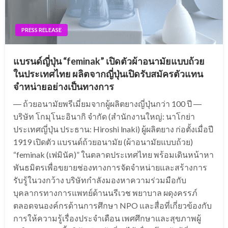
PRESS RELEASE
แบรนด์ญี่ปุ่น “feminak” เปิดตัวผ้าอนามัยแบบถ้วย
ในประเทศไทย ผลิตจากญี่ปุ่นเปิดรับสมัครตัวแทน
จำหน่ายอย่างเป็นทางการ
― ถ้วยอนามัยพรีเมี่ยมจากผู้ผลิตยางญี่ปุ่นกว่า 100 ปี ―
บริษัท โกมุโนะอินากิ จำกัด (สำนักงานใหญ่: นาโกย่า
ประเทศญี่ปุ่น ประธาน: Hiroshi lnaki) ผู้ผลิตยาง ก่อตั้งเมื่อปี
1919 เปิดตัว แบรนด์ถ้วยอนามัย (ผ้าอนามัยแบบถ้วย)
“feminak (เฟมินัค)” ในตลาดประเทศไทย พร้อมเดินหน้าหา
พันธมิตรเพื่อขยายช่องทางการจัดจำหน่ายและสร้างการ
รับรู้ในวงกว้าง บริษัทกำลังมองหาความร่วมมือกับ
บุคลากรทางการแพทย์ด้านนรีเวช พยาบาล ผดุงครรภ์
ตลอดจนองค์กรด้านการศึกษา NPO และสื่อที่เกี่ยวข้องกับ
การให้ความรู้เรื่องประจำเดือน เพศศึกษาและสุขภาพผู้