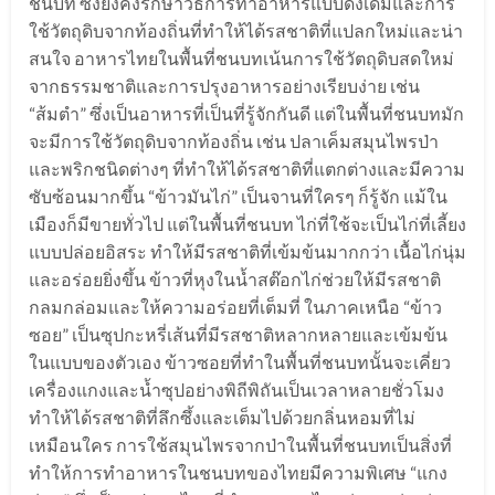
ชนบท ซึ่งยังคงรักษาวิธีการทำอาหารแบบดั้งเดิมและการ
ใช้วัตถุดิบจากท้องถิ่นที่ทำให้ได้รสชาติที่แปลกใหม่และน่า
สนใจ อาหารไทยในพื้นที่ชนบทเน้นการใช้วัตถุดิบสดใหม่
จากธรรมชาติและการปรุงอาหารอย่างเรียบง่าย เช่น
“ส้มตำ” ซึ่งเป็นอาหารที่เป็นที่รู้จักกันดี แต่ในพื้นที่ชนบทมัก
จะมีการใช้วัตถุดิบจากท้องถิ่น เช่น ปลาเค็มสมุนไพรป่า
และพริกชนิดต่างๆ ที่ทำให้ได้รสชาติที่แตกต่างและมีความ
ซับซ้อนมากขึ้น “ข้าวมันไก่” เป็นจานที่ใครๆ ก็รู้จัก แม้ใน
เมืองก็มีขายทั่วไป แต่ในพื้นที่ชนบท ไก่ที่ใช้จะเป็นไก่ที่เลี้ยง
แบบปล่อยอิสระ ทำให้มีรสชาติที่เข้มข้นมากกว่า เนื้อไก่นุ่ม
และอร่อยยิ่งขึ้น ข้าวที่หุงในน้ำสต๊อกไก่ช่วยให้มีรสชาติ
กลมกล่อมและให้ความอร่อยที่เต็มที่ ในภาคเหนือ “ข้าว
ซอย” เป็นซุปกะหรี่เส้นที่มีรสชาติหลากหลายและเข้มข้น
ในแบบของตัวเอง ข้าวซอยที่ทำในพื้นที่ชนบทนั้นจะเคี่ยว
เครื่องแกงและน้ำซุปอย่างพิถีพิถันเป็นเวลาหลายชั่วโมง
ทำให้ได้รสชาติที่ลึกซึ้งและเต็มไปด้วยกลิ่นหอมที่ไม่
เหมือนใคร การใช้สมุนไพรจากป่าในพื้นที่ชนบทเป็นสิ่งที่
ทำให้การทำอาหารในชนบทของไทยมีความพิเศษ “แกง