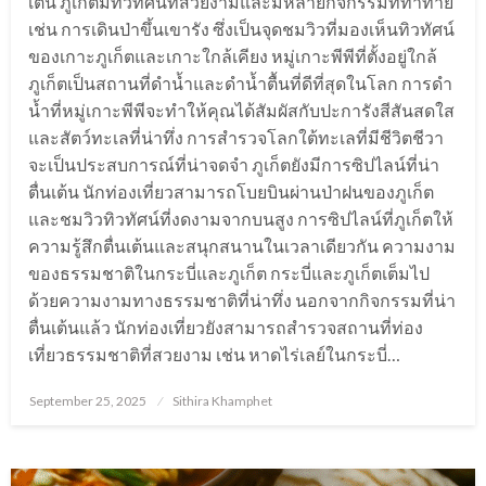
เต้น ภูเก็ตมีทิวทัศน์ที่สวยงามและมีหลายกิจกรรมที่ท้าทาย
เช่น การเดินป่าขึ้นเขารัง ซึ่งเป็นจุดชมวิวที่มองเห็นทิวทัศน์
ของเกาะภูเก็ตและเกาะใกล้เคียง หมู่เกาะพีพีที่ตั้งอยู่ใกล้
ภูเก็ตเป็นสถานที่ดำน้ำและดำน้ำตื้นที่ดีที่สุดในโลก การดำ
น้ำที่หมู่เกาะพีพีจะทำให้คุณได้สัมผัสกับปะการังสีสันสดใส
และสัตว์ทะเลที่น่าทึ่ง การสำรวจโลกใต้ทะเลที่มีชีวิตชีวา
จะเป็นประสบการณ์ที่น่าจดจำ ภูเก็ตยังมีการซิปไลน์ที่น่า
ตื่นเต้น นักท่องเที่ยวสามารถโบยบินผ่านป่าฝนของภูเก็ต
และชมวิวทิวทัศน์ที่งดงามจากบนสูง การซิปไลน์ที่ภูเก็ตให้
ความรู้สึกตื่นเต้นและสนุกสนานในเวลาเดียวกัน ความงาม
ของธรรมชาติในกระบี่และภูเก็ต กระบี่และภูเก็ตเต็มไป
ด้วยความงามทางธรรมชาติที่น่าทึ่ง นอกจากกิจกรรมที่น่า
ตื่นเต้นแล้ว นักท่องเที่ยวยังสามารถสำรวจสถานที่ท่อง
เที่ยวธรรมชาติที่สวยงาม เช่น หาดไร่เลย์ในกระบี่…
Posted
September 25, 2025
Sithira Khamphet
on