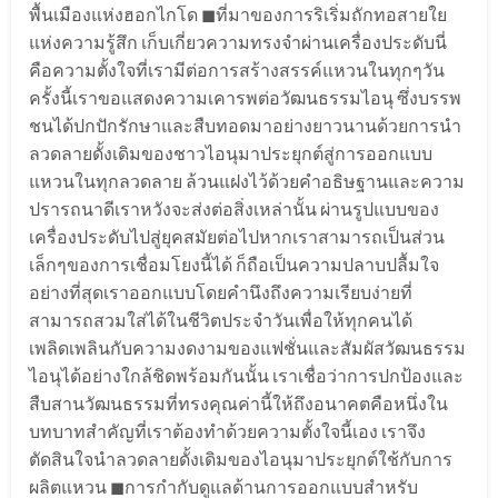
พื้นเมืองแห่งฮอกไกโด ◼︎ที่มาของการริเริ่มถักทอสายใย
แห่งความรู้สึก เก็บเกี่ยวความทรงจำผ่านเครื่องประดับนี่
คือความตั้งใจที่เรามีต่อการสร้างสรรค์แหวนในทุกๆวัน
ครั้งนี้เราขอแสดงความเคารพต่อวัฒนธรรมไอนุ ซึ่งบรรพ
ชนได้ปกปักรักษาและสืบทอดมาอย่างยาวนานด้วยการนำ
ลวดลายดั้งเดิมของชาวไอนุมาประยุกต์สู่การออกแบบ
แหวนในทุกลวดลาย ล้วนแฝงไว้ด้วยคำอธิษฐานและความ
ปรารถนาดีเราหวังจะส่งต่อสิ่งเหล่านั้น ผ่านรูปแบบของ
เครื่องประดับไปสู่ยุคสมัยต่อไปหากเราสามารถเป็นส่วน
เล็กๆของการเชื่อมโยงนี้ได้ ก็ถือเป็นความปลาบปลื้มใจ
อย่างที่สุดเราออกแบบโดยคำนึงถึงความเรียบง่ายที่
สามารถสวมใส่ได้ในชีวิตประจำวันเพื่อให้ทุกคนได้
เพลิดเพลินกับความงดงามของแฟชั่นและสัมผัสวัฒนธรรม
ไอนุได้อย่างใกล้ชิดพร้อมกันนั้น เราเชื่อว่าการปกป้องและ
สืบสานวัฒนธรรมที่ทรงคุณค่านี้ให้ถึงอนาคตคือหนึ่งใน
บทบาทสำคัญที่เราต้องทำด้วยความตั้งใจนี้เอง เราจึง
ตัดสินใจนำลวดลายดั้งเดิมของไอนุมาประยุกต์ใช้กับการ
ผลิตแหวน ◼︎การกำกับดูแลด้านการออกแบบสำหรับ