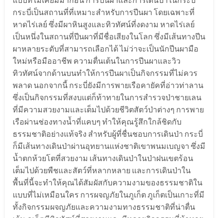
กระบี่เป็นสถานที่ที่เหมาะสำหรับการปีนผา โดยเฉพาะที่
หาดไร่เลย์ ซึ่งมีผาหินสูงและทิวทัศน์ที่งดงาม หาดไร่เลย์
เป็นหนึ่งในสถานที่ปีนผาที่มีชื่อเสียงในโลก ซึ่งมีเส้นทางปีน
ผาหลายระดับที่สามารถเลือกได้ ไม่ว่าจะเป็นนักปีนผามือ
ใหม่หรือมืออาชีพ ความตื่นเต้นในการปีนผาและวิว
ทิวทัศน์จากด้านบนทำให้การปีนผาเป็นกิจกรรมที่ไม่ควร
พลาด นอกจากนี้ กระบี่ยังมีการพายเรือคายัคที่อ่าวท่าลาน
ซึ่งเป็นกิจกรรมที่สงบแต่ก็ท้าทายในการสำรวจป่าชายเลน
ที่มีความสวยงามและเต็มไปด้วยชีวิตสัตว์ป่าต่างๆ การพาย
เรือผ่านช่องทางน้ำที่แคบๆ ทำให้คุณรู้สึกใกล้ชิดกับ
ธรรมชาติอย่างแท้จริง สำหรับผู้ที่ชื่นชอบการเดินป่า กระบี่
ก็มีเส้นทางเดินป่าผ่านอุทยานแห่งชาติเขาพนมเบญจา ซึ่งมี
น้ำตกห้วยโตที่สวยงาม เส้นทางเดินป่าในป่าฝนเขตร้อน
เต็มไปด้วยพืชและสัตว์ที่หลากหลาย และการเดินป่าใน
พื้นที่นี้จะทำให้คุณได้สัมผัสกับความงามของธรรมชาติใน
แบบที่ไม่เหมือนใคร การผจญภัยในภูเก็ต ภูเก็ตเป็นเกาะที่มี
ทั้งกิจกรรมผจญภัยและความงามทางธรรมชาติที่น่าตื่น