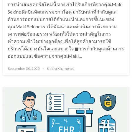
การนำเสนอคอร์สใหม่นี้ ทางเราได้รับเกียรติจากคุณMaki
Sekine ศิลปินหัตถกรรมชาวไอนุ มารับหน้าที่กำกับดูแล
ด้านการออกแบบภายใต้คำแนะนำและการชี้แนะของ
คุณMaki Sekine เราได้พัฒนาและดำเนินการด้วยความ
เคารพต่อวัฒนธรรม พร้อมทั้งให้ความสำคัญในการ
ทำความเข้าใจอย่างถูกต้อง เพื่อให้ลูกค้าสามารถใช้
บริการได้อย่างมั่นใจและสบายใจ ◼︎การกำกับดูแลด้านการ
ออกแบบและข้อความจากคุณMaki…
Posted
September 30, 2025
Sithira Khamphet
on