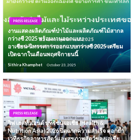
PRESS RELEASE
งานแสดงผลิตภัณฑ์ป่าไม้และผลิตภัณฑ์ไม้สากล
กว่างซี 2025 พร้อมงานออกแบบ
อาเซียน·นิทรรศการออกแบบกว่างซี 2025 เตรียม
เปิดฉากในเดือนพฤศจิกายนนี้
Sithira Khamphet
October 23, 2025
PRESS RELEASE
วิฟ เฮลท์ แอนด์ นูทริชัน เอเชีย (Health &
Nutrition Asia) 2026 ปิดฉากความสำเร็จ ตอกย้ำ
เวทีธุรกิจอาหารสัตว์และสุขภาพสัตว์ของเอเชีย