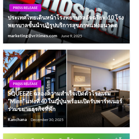
PRESS RELEASE
ประเทศไทยเดินหน้าโรงพยาบาลอัจฉริยะ: 10 โรง
พยาบาลชั้นนำปฏิรูปบริการสุขภาพแห่งอนาคต
marketing@vritimes.com
June 9, 2025
PRESS RELEASE
SQUEEZE ฉลองความสำเร็จเปิดตัวโรงแรม
“Minn” แห่งที่ 40 ในญี่ปุ่น พร้อมเปิดรับพาร์ทเนอร์
ร่วมขยายธุรกิจที่พัก
Kanchana
December 30, 2025