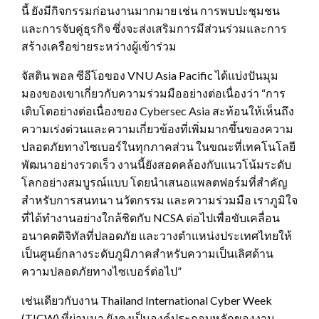
นี้ ยังมีกิจกรรมก่อนงานมากมาย เช่น การพบปะชุมชน
และการจับคู่ธุรกิจ ซึ่งจะส่งเสริมการมีส่วนร่วมและการ
สร้างเครือข่ายระหว่างผู้เข้าร่วม
จัสติน พอล ซีอีโอของ VNU Asia Pacific ได้แบ่งปันมุม
มองของเขาเกี่ยวกับความร่วมมืออย่างต่อเนื่องว่า “การ
เติบโตอย่างต่อเนื่องของ Cybersec Asia สะท้อนให้เห็นถึง
ความเร่งด่วนและความเกี่ยวข้องที่เพิ่มมากขึ้นของความ
ปลอดภัยทางไซเบอร์ในทุกภาคส่วน ในขณะที่เทคโนโลยี
พัฒนาอย่างรวดเร็ว งานนี้ยังสอดคล้องกับแนวโน้มระดับ
โลกอย่างสมบูรณ์แบบ โดยนำเสนอแพลตฟอร์มที่สำคัญ
สำหรับการสนทนา นวัตกรรม และความร่วมมือ เราภูมิใจ
ที่ได้ทำงานอย่างใกล้ชิดกับ NCSA ต่อไปเพื่อขับเคลื่อน
อนาคตดิจิทัลที่ปลอดภัย และวางตำแหน่งประเทศไทยให้
เป็นศูนย์กลางระดับภูมิภาคสำหรับความเป็นเลิศด้าน
ความปลอดภัยทางไซเบอร์ต่อไป”
เช่นเดียวกับงาน Thailand International Cyber ​​Week
(TICW) ที่ผ่านมา ยังคงเป็นองค์ประกอบหลักของงาน