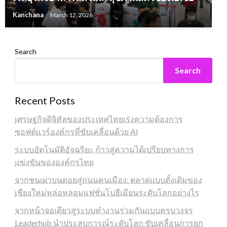
Kanchana
March 12, 2026
Search
Search
Recent Posts
เศรษฐกิจดิจิทัลของประเทศไทยเร่งความต้องการ
ซอฟต์แวร์องค์กรที่ขับเคลื่อนด้วย AI
ระบบอัตโนมัติอัจฉริยะ ก้าวสู่ความได้เปรียบทางการ
แข่งขันขององค์กรไทย
จากชนเผ่าบนดอยสู่ถนนคนเมือง: ตลาดแบบดั้งเดิมของ
เชียงใหม่หล่อหลอมแฟชั่นโบฮีเมียนระดับโลกอย่างไร
จากหน้าจอเดียวสู่ระบบทำงานร่วมกันแบบครบวงจร
Leaderhub นำประสบการณ์ระดับโลก ขับเคลื่อนการยก