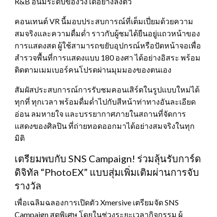
R&B อันมีระดับของวงได้อย่างลงตัว
คอนเทนต์ VR นี้มอบประสบการณ์ที่เต็มเปี่ยมด้วยความ
สมจริงและความดื่มด่ำ ราวกับผู้ชมได้ยืนอยู่แถวหน้าของ
การแสดงสด ผู้ใช้สามารถขยับอุปกรณ์หรือปัดหน้าจอเพื่อ
สำรวจพื้นที่การแสดงแบบ 180 องศา ได้อย่างอิสระ พร้อม
ติดตามเมมเบอร์คนโปรดผ่านมุมมองของตนเอง
สัมผัสประสบการณ์การรับชมคอนเสิร์ตในรูปแบบใหม่ได้
ทุกที่ ทุกเวลา พร้อมดื่มด่ำไปกับสีหน้าท่าทางอันละเอียด
อ่อน ลมหายใจ และบรรยากาศภายในสถานที่จัดการ
แสดงของศิลปิน ที่ถ่ายทอดออกมาได้อย่างสมจริงในทุก
มิติ
เตรียมพบกับ SNS Campaign! ร่วมลุ้นรับการ์ด
ดิจิทัล “PhotoEX” แบบสุ่มเพิ่มเติมผ่านการจับ
รางวัล
เพื่อเฉลิมฉลองการเปิดตัว Xmersive เตรียมจัด SNS
Campaign สุดพิเศษ โดยในช่วงระยะเวลากิจกรรม ผู้