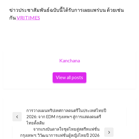
ข่าวประชาสัมพันธ์ฉบับนี้ได้รับการเผยแพร่บน ด้วยเช่น
กัน
VRITIMES
Kanchana
View all posts
Post
การวางแผนทริปเทศกาลดนตรีในประเทศไทยปี
2026: จาก EDM กรุงเทพฯ สู่การแสดงดนตรี
navigation
Previous
ไทยดั้งเดิม
Post
จากแรงบันดาลใจชุดไทยสู่สตรีทแฟชั่น
Next
กรุงเทพฯ: วิวัฒนาการแฟชั่นผู้หญิงไทยปี 2026