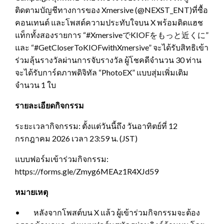
ติดตามบัญชีทางการของ Xmersive (@NEXST_ENT)ที่ซื้อ
คอนเทนต์ และโพสต์ความประทับใจบน X พร้อมติดแฮช
แท็กทั้งสองรายการ “#XmersiveでKIOFをもっと近くに”
และ “#GetCloserToKIOFwithXmersive” จะได้รับสิทธิเข้า
ร่วมลุ้นรางวัลผ่านการจับรางวัล ผู้โชคดีจำนวน 30 ท่าน
จะได้รับการ์ดภาพดิจิทัล “PhotoEX” แบบสุ่มเพิ่มเติม
จำนวน 1 ใบ
รายละเอียดกิจกรรม
ระยะเวลากิจกรรม: ตั้งแต่วันนี้ถึง วันอาทิตย์ที่ 12
กรกฎาคม 2026 เวลา 23:59 น. (JST)
แบบฟอร์มเข้าร่วมกิจกรรม:
https://forms.gle/Zmyg6MEAz1R4XJd59
หมายเหตุ
• หลังจากโพสต์บน X แล้ว ผู้เข้าร่วมกิจกรรมจะต้อง