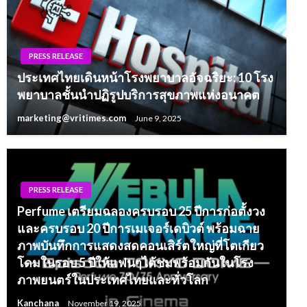
PRESS RELEASE
ประเทศไทยเดินหน้าโรงพยาบาลอัจฉริยะ: 10 โรง
พยาบาลชั้นนำปฏิรูปบริการสุขภาพแห่งอนาคต
marketing@vritimes.com
June 9, 2025
PRESS RELEASE
Perfume เตรียมฉลองครบรอบ 25 ปีการก่อตั้งวง
และครบรอบ 20 ปีการเมเจอร์เดบิวต์ พร้อมฉาย
ภาพบันทึกการแสดงสดคอนเสิร์ตใหญ่ที่โตเกียว
โดมในรอบ 5 ปีให้แฟนๆได้ชมพร้อมกันในโรง
ภาพยนตร์ในประเทศไทยและทั่วโลก
Kanchana
November 19, 2025