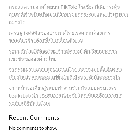
กระแสความงามไทยบน TikTok: โซเชียลมีเดียกระตุ้น
อุปสงค์สำหรับทรีตเมนต์ผิวขาว ยกกระชับ และปรับรูปร่าง
อย่างไร
เศรษฐกิจดิจิทัลของประเทศไทยเร่งความต้องการ
ซอฟต์แวร์องค์กรที่ขับเคลื่อนด้วย AI
ระบบอัตโนมัติอัจฉริยะ ก้าวสู่ความได้เปรียบทางการ
แข่งขันขององค์กรไทย
จากชนเผ่าบนดอยสู่ถนนคนเมือง: ตลาดแบบดั้งเดิมของ
เชียงใหม่หล่อหลอมแฟชั่นโบฮีเมียนระดับโลกอย่างไร
จากหน้าจอเดียวสู่ระบบทำงานร่วมกันแบบครบวงจร
Leaderhub นำประสบการณ์ระดับโลก ขับเคลื่อนการยก
ระดับสู่ดิจิทัลในไทย
Recent Comments
No comments to show.