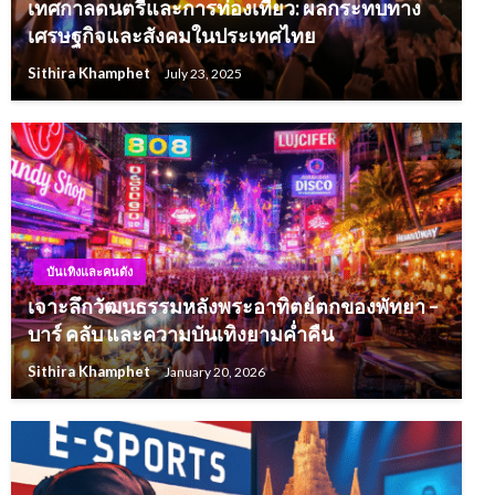
เทศกาลดนตรีและการท่องเที่ยว: ผลกระทบทาง
เศรษฐกิจและสังคมในประเทศไทย
Sithira Khamphet
July 23, 2025
บันเทิงและคนดัง
เจาะลึกวัฒนธรรมหลังพระอาทิตย์ตกของพัทยา –
บาร์ คลับ และความบันเทิงยามค่ำคืน
Sithira Khamphet
January 20, 2026