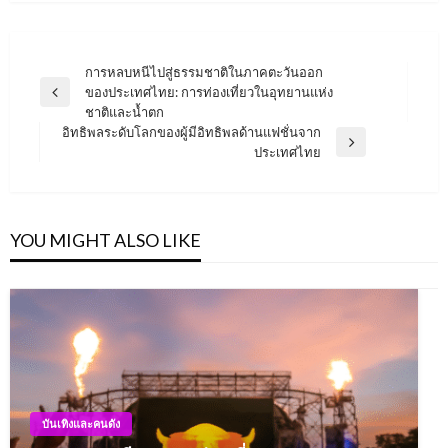
Post
การหลบหนีไปสู่ธรรมชาติในภาคตะวันออก
ของประเทศไทย: การท่องเที่ยวในอุทยานแห่ง
navigation
Previous
ชาติและน้ำตก
Post
อิทธิพลระดับโลกของผู้มีอิทธิพลด้านแฟชั่นจาก
Next
ประเทศไทย
Post
YOU MIGHT ALSO LIKE
บันเทิงและคนดัง