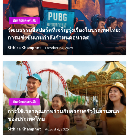
บันเทิงและคนดัง
วัฒนธรรมอีสปอร์ตที่เจริญรุ่งเรืองในประเทศไทย:
การแข่งขันเกมกำลังกำหนดอนาคต
Sithira Khamphet
October 24, 2025
บันเทิงและคนดัง
การใช้เวลาคุณภาพร่วมกับครอบครัวในสวนสนุก
ของประเทศไทย
Sithira Khamphet
August 6, 2025