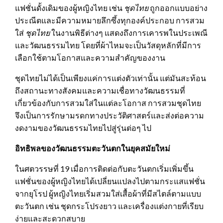
แฟชั่นดั้งเดิมของผู้หญิงไทย เช่น
ชุดไทย
ถูกออกแบบอย่าง
ประณีตและมีความหมายลึกซึ้งทุกองค์ประกอบ การสวม
ใส่
ชุดไทย
ในงานพิธีต่างๆ แสดงถึงการเคารพในประเพณี
และวัฒนธรรมไทย โดยที่ผ้าไหมจะเป็นวัสดุหลักที่มีการ
เลือกใช้ตามโอกาสและความสำคัญของงาน
ชุดไทยไม่ได้เป็นเพียงแค่การแต่งตัวเท่านั้น แต่มันสะท้อน
ถึงสถานะทางสังคมและความเชื่อทางวัฒนธรรมที่
เกี่ยวข้องกับการสวมใส่ในแต่ละโอกาส การสวมชุดไทย
จึงเป็นการรักษามรดกทางประวัติศาสตร์และส่งต่อความ
งดงามของวัฒนธรรมไทยไปสู่รุ่นต่อๆ ไป
อิทธิพลของวัฒนธรรมตะวันตกในยุคสมัยใหม่
ในศตวรรษที่ 19 เมื่อการติดต่อกับตะวันตกเริ่มเพิ่มขึ้น
แฟชั่นของผู้หญิงไทยได้เปลี่ยนแปลงไปตามกระแสแฟชั่น
จากยุโรป ผู้หญิงไทยเริ่มสวมใส่เสื้อผ้าที่มีสไตล์ตามแบบ
ตะวันตก เช่น ชุดกระโปรงยาว และเครื่องแต่งกายที่เรียบ
ง่ายและสะดวกสบาย