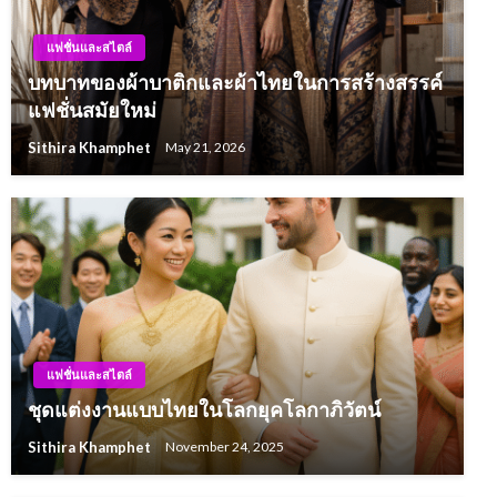
แฟชั่นและสไตล์
บทบาทของผ้าบาติกและผ้าไทยในการสร้างสรรค์
แฟชั่นสมัยใหม่
Sithira Khamphet
May 21, 2026
แฟชั่นและสไตล์
ชุดแต่งงานแบบไทยในโลกยุคโลกาภิวัตน์
Sithira Khamphet
November 24, 2025