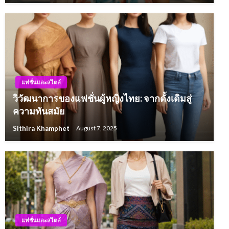
แฟชั่นและสไตล์
วิวัฒนาการของแฟชั่นผู้หญิงไทย: จากดั้งเดิมสู่
ความทันสมัย
Sithira Khamphet
August 7, 2025
แฟชั่นและสไตล์