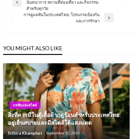
นันทนาการ สถานที่ท่องเที่ยว และกิจกรรม
navigation
Previous
สำหรับทุกวัย
Post
การดูแลฟันในประเทศไทย: โปรแกรมป้องกัน
Next
และการรักษา
Post
YOU MIGHT ALSO LIKE
แฟชั่นและสไตล์
สิ่งที่ควรมีในตู้เสื้อผ้าฤดูร้อนสำหรับประเทศไทย:
อยู่เย็นสบายและมีสไตล์ใต้แสงแดด
Sithira Khamphet
September 15, 2025