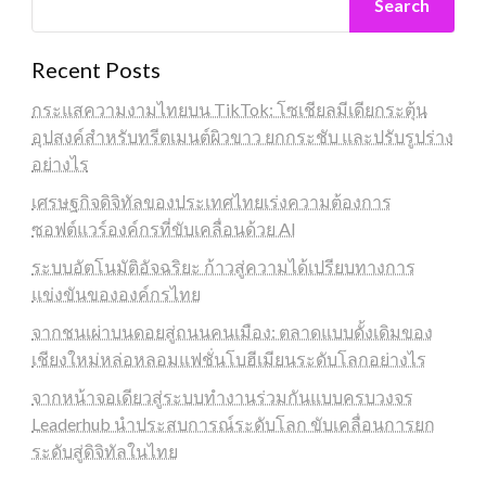
Search
Recent Posts
กระแสความงามไทยบน TikTok: โซเชียลมีเดียกระตุ้น
อุปสงค์สำหรับทรีตเมนต์ผิวขาว ยกกระชับ และปรับรูปร่าง
อย่างไร
เศรษฐกิจดิจิทัลของประเทศไทยเร่งความต้องการ
ซอฟต์แวร์องค์กรที่ขับเคลื่อนด้วย AI
ระบบอัตโนมัติอัจฉริยะ ก้าวสู่ความได้เปรียบทางการ
แข่งขันขององค์กรไทย
จากชนเผ่าบนดอยสู่ถนนคนเมือง: ตลาดแบบดั้งเดิมของ
เชียงใหม่หล่อหลอมแฟชั่นโบฮีเมียนระดับโลกอย่างไร
จากหน้าจอเดียวสู่ระบบทำงานร่วมกันแบบครบวงจร
Leaderhub นำประสบการณ์ระดับโลก ขับเคลื่อนการยก
ระดับสู่ดิจิทัลในไทย