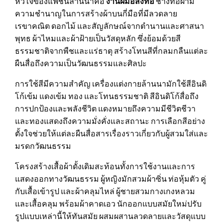
หัวใจของแฟชั่นล้านนาคือ
งานฝีมือสิ่งทอ
ช่างทอผ้ามี
ความชำนาญในการสร้างผ้าบนกี่มือที่มีลวดลาย
เรขาคณิต ดอกไม้ และสัญลักษณ์จากตำนานและศาสนา
พุทธ ผ้าไหมและผ้าฝ้ายเป็นวัสดุหลัก ซึ่งย้อมด้วยสี
ธรรมชาติจากพืชและแร่ธาตุ สร้างโทนสีที่กลมกลืนแต่ละ
ผืนสื่อถึงความเป็นวัฒนธรรมและศิลปะ
การใช้สีมีความสำคัญ เครื่องแต่งกายล้านนามักใช้สีอินดิ
โก้เข้ม แดงเข้ม ทอง และโทนธรรมชาติ สีอินดิโก้สื่อถึง
การปกป้องและพลังชีวิต แดงหมายถึงความมีชีวิตชีวา
และทองแสดงถึงความมั่งคั่งและสถานะ การเลือกสีอย่าง
ตั้งใจช่วยให้แต่ละผืนสื่อสารเรื่องราวเกี่ยวกับผู้สวมใส่และ
มรดกวัฒนธรรม
โครงสร้างเสื้อผ้าดั้งเดิมสะท้อนทั้งการใช้งานและการ
แสดงออกทางวัฒนธรรม ผู้หญิงมักสวมผ้าซิ่น ท่อหุ้มตัว คู่
กับเสื้อเข้ารูป และผ้าคลุมไหล่ ผู้ชายสวมกางเกงหลวม
และเสื้อคลุม พร้อมผ้าคาดเอว นักออกแบบสมัยใหม่ปรับ
รูปแบบเหล่านี้ให้ทันสมัย ผสมผสานลวดลายและวัสดุแบบ