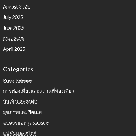
August 2025
July 2025
June 2025
May 2025
April 2025
Categories
Press Release
การท่องเที่ยวและสถานที่ท่องเที่ยว
บันเทิงและคนดัง
สุขภาพและฟิตเนส
อาหารและสูตรอาหาร
แฟชั่นและสไตล์