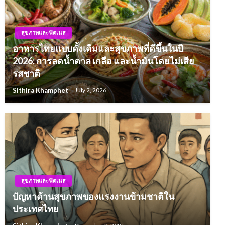
สุขภาพและฟิตเนส
อาหารไทยแบบดั้งเดิมและสุขภาพที่ดีขึ้นในปี
2026: การลดน้ำตาล เกลือ และน้ำมันโดยไม่เสีย
รสชาติ
Sithira Khamphet
July 2, 2026
สุขภาพและฟิตเนส
ปัญหาด้านสุขภาพของแรงงานข้ามชาติใน
ประเทศไทย