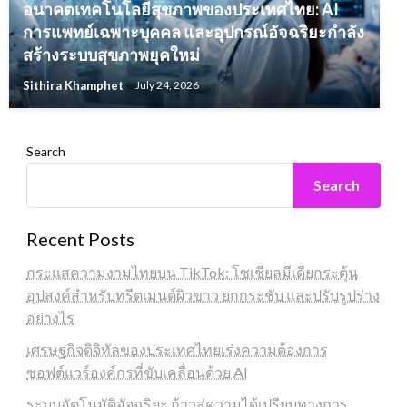
อนาคตเทคโนโลยีสุขภาพของประเทศไทย: AI
การแพทย์เฉพาะบุคคล และอุปกรณ์อัจฉริยะกำลัง
สร้างระบบสุขภาพยุคใหม่
Sithira Khamphet
July 24, 2026
Search
Search
Recent Posts
กระแสความงามไทยบน TikTok: โซเชียลมีเดียกระตุ้น
อุปสงค์สำหรับทรีตเมนต์ผิวขาว ยกกระชับ และปรับรูปร่าง
อย่างไร
เศรษฐกิจดิจิทัลของประเทศไทยเร่งความต้องการ
ซอฟต์แวร์องค์กรที่ขับเคลื่อนด้วย AI
ระบบอัตโนมัติอัจฉริยะ ก้าวสู่ความได้เปรียบทางการ