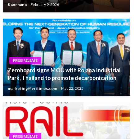
Kanchana
February 9, 2026
PRESS RELEASE
Zeroboard signs MOU with Rojana Industrial
Park, Thailand to promote decarbonization
marketing@vritimes.com
May 22, 2025
PRESS RELEASE