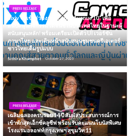
PRESS RELEASE
pixiv จะเข้าร่วมงาน “Comic Avenue 10” เพื่อ
สนับสนุนกิจกรรมโดจินชิในประเทศไทยในฐานะผู้
สนับสนุนหลัก! พร้อมเตรียมเปิดตัว UI เวอร์ชัน
ภาษาไทย และเดินหน้าสนับสนุนชุมชนครีเอเตอร์
ชาวไทยเต็มรูปแบบ
Sithira Khamphet
October 27, 2025
PRESS RELEASE
เฉลิมฉลองครบรอบ 14 ปี สัมผัสประสบการณ์การ
เข้าพักสุดเอ็กซ์คลูซีฟ พร้อมรับคะแนนโบนัสพิเศษ
โรงแรมอลอฟท์ กรุงเทพฯ สุขุมวิท 11