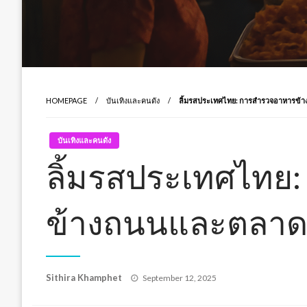
HOMEPAGE
บันเทิงและคนดัง
ลิ้มรสประเทศไทย: การสำรวจอาหารข้า
บันเทิงและคนดัง
ลิ้มรสประเทศไทย
ข้างถนนและตลาดท
Posted
Sithira Khamphet
September 12, 2025
on