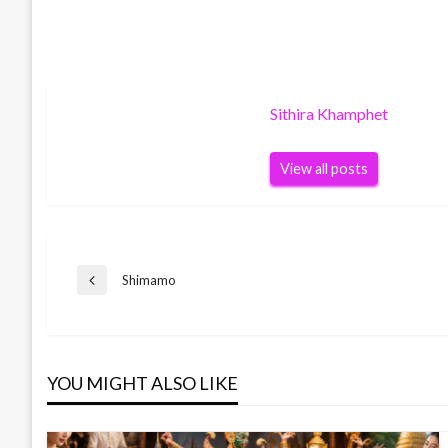
Sithira Khamphet
View all posts
Post
Shimamo
Previous
Post
navigation
YOU MIGHT ALSO LIKE