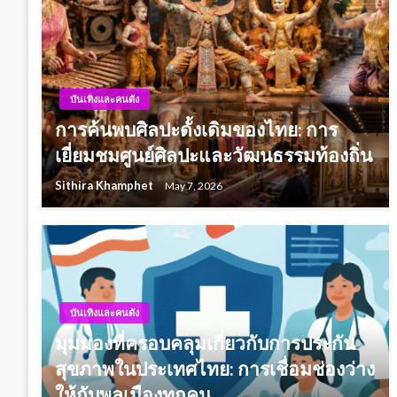
บันเทิงและคนดัง
การค้นพบศิลปะดั้งเดิมของไทย: การ
เยี่ยมชมศูนย์ศิลปะและวัฒนธรรมท้องถิ่น
Sithira Khamphet
May 7, 2026
บันเทิงและคนดัง
มุมมองที่ครอบคลุมเกี่ยวกับการประกัน
สุขภาพในประเทศไทย: การเชื่อมช่องว่าง
ให้กับพลเมืองทุกคน