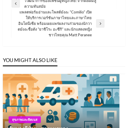
Post
วิวัฒนาการของแฟชั่นผู้หญิงไทย: จากดั้งเดิมสู่
Previous
ความทันสมัย
navigation
Post
แพลตฟอร์มอ่านและโพสต์มังงะ “Comilio” เปิด
ให้บริการเวอร์ชันภาษาไทยและภาษาไทย
อินโดนีเซีย พร้อมเผยแพร่ผลงานร่วมของนักวา
Next
ดมังงะชื่อดัง “ยาชิโระ อะซึกิ” และนักแสดงหญิง
Post
ชาวไทยคุณ Matt Peranee
YOU MIGHT ALSO LIKE
สุขภาพและฟิตเนส