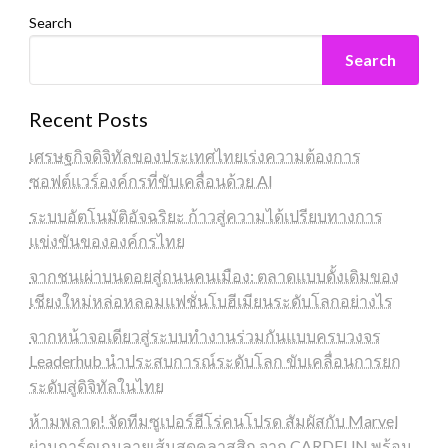
Search
Search
Recent Posts
เศรษฐกิจดิจิทัลของประเทศไทยเร่งความต้องการ
ซอฟต์แวร์องค์กรที่ขับเคลื่อนด้วย AI
ระบบอัตโนมัติอัจฉริยะ ก้าวสู่ความได้เปรียบทางการ
แข่งขันขององค์กรไทย
จากชนเผ่าบนดอยสู่ถนนคนเมือง: ตลาดแบบดั้งเดิมของ
เชียงใหม่หล่อหลอมแฟชั่นโบฮีเมียนระดับโลกอย่างไร
จากหน้าจอเดียวสู่ระบบทำงานร่วมกันแบบครบวงจร
Leaderhub นำประสบการณ์ระดับโลก ขับเคลื่อนการยก
ระดับสู่ดิจิทัลในไทย
ห้ามพลาด! จัดทีมซูเปอร์ฮีโร่คนโปรด สัมผัสกับ Marvel
ผ่านการ์ดเกมลายเส้นสุดคลาสสิก จาก CARDFUN พร้อม