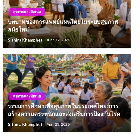
สุขภาพและฟิตเนส
บทบาทของการแพทย์แผนไทยในระบบสุขภาพ
สมัยใหม่
Sithira Khamphet
June 12, 2026
สุขภาพและฟิตเนส
ระบบการศึกษาเพื่อสุขภาพในประเทศไทย: การ
สร้างความตระหนักและส่งเสริมการป้องกันโรค
Sithira Khamphet
April 23, 2026