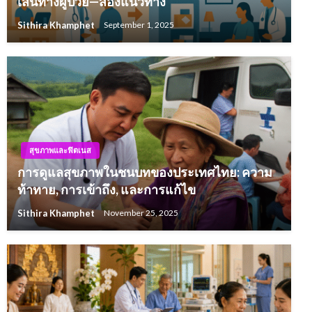
เส้นทางผู้ป่วย—สองแนวทาง
Sithira Khamphet
September 1, 2025
สุขภาพและฟิตเนส
การดูแลสุขภาพในชนบทของประเทศไทย: ความ
ท้าทาย, การเข้าถึง, และการแก้ไข
Sithira Khamphet
November 25, 2025