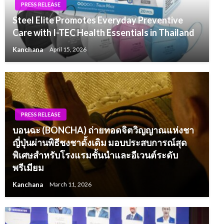
PRESS RELEASE
Steel Elite Promotes Everyday Preventive
Care with I-TEC Health Essentials in Thailand
Kanchana
April 15, 2026
PRESS RELEASE
บอนฉะ (BONCHA) ถ่ายทอดจิตวิญญาณแห่งชา
ญี่ปุ่นผ่านพิธีชงชาดั้งเดิม มอบประสบการณ์สุด
พิเศษสำหรับโรงแรมชั้นนำและอีเวนต์ระดับ
พรีเมียม
Kanchana
March 11, 2026