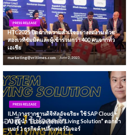
PRESS RELEASE
HTC2025 ปิดฉากความสำเร็จอย่างงดงาม ด้วย
สองเวทีซัมมิตและผู้เข้าร่วมกว่า 400 คนจากทั่ว
เอเชีย
marketing@vritimes.com
June 2, 2025
PRESS RELEASE
ILM วางรากฐานดิจิทัลอัจฉริยะ ใช้ SAP Cloud +
AI สู่ผู้นำ “Ecosystem of Living Solution” ตอกย้ำ
เบอร์ 1 ธุรกิจค้าปลีกเฟอร์นิเจอร์