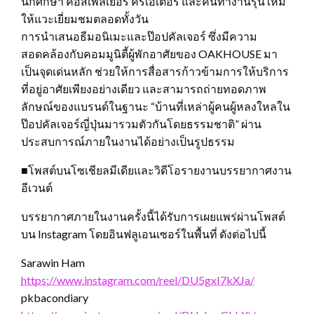
นักศึกษา คอสเพลเยอร์ ครีเอเตอร์ และคนทำงานรุ่นใหม่
ให้แวะเยี่ยมชมตลอดทั้งวัน
การนำเสนอธีมอนิเมะและป๊อปคัลเจอร์ ซึ่งมีความ
สอดคล้องกับคอมมูนิตี้ผู้พักอาศัยของ OAKHOUSE มา
เป็นจุดเด่นหลัก ช่วยให้การสื่อสารก้าวข้ามการให้บริการ
ที่อยู่อาศัยเพียงอย่างเดียว และสามารถถ่ายทอดภาพ
ลักษณ์ของแบรนด์ในฐานะ “บ้านที่เหล่าผู้คนผู้หลงใหลใน
ป๊อปคัลเจอร์ญี่ปุ่นมารวมตัวกันโดยธรรมชาติ” ผ่าน
ประสบการณ์ภายในงานได้อย่างเป็นรูปธรรม
■โพสต์บนโซเชียลมีเดียและวิดีโอรายงานบรรยากาศงาน
อีเวนต์
บรรยากาศภายในงานครั้งนี้ได้รับการเผยแพร่ผ่านโพสต์
บน Instagram โดยอินฟลูเอนเซอร์ในพื้นที่ ดังต่อไปนี้
Sarawin Ham
https://www.instagram.com/reel/DU5gxI7kXJa/
pkbacondiary