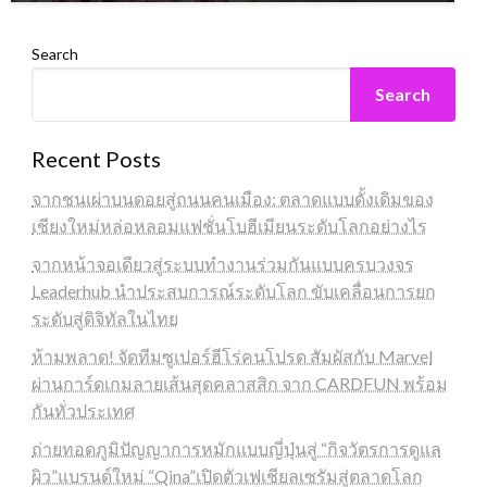
Search
Search
Recent Posts
จากชนเผ่าบนดอยสู่ถนนคนเมือง: ตลาดแบบดั้งเดิมของ
เชียงใหม่หล่อหลอมแฟชั่นโบฮีเมียนระดับโลกอย่างไร
จากหน้าจอเดียวสู่ระบบทำงานร่วมกันแบบครบวงจร
Leaderhub นำประสบการณ์ระดับโลก ขับเคลื่อนการยก
ระดับสู่ดิจิทัลในไทย
ห้ามพลาด! จัดทีมซูเปอร์ฮีโร่คนโปรด สัมผัสกับ Marvel
ผ่านการ์ดเกมลายเส้นสุดคลาสสิก จาก CARDFUN พร้อม
กันทั่วประเทศ
ถ่ายทอดภูมิปัญญาการหมักแบบญี่ปุ่นสู่ “กิจวัตรการดูแล
ผิว”แบรนด์ใหม่ “Qina”เปิดตัวเฟเชียลเซรัมสู่ตลาดโลก