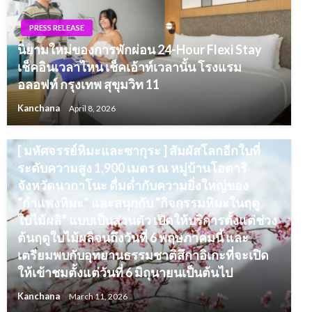
PRESS RELEASE
นิยามใหม่ของการพักผ่อน 24-Hour Flexi Stay
เช็คอินเวลาไหน เช็คเอ้าท์เวลานั้น โรงแรม
อลอฟท์ กรุงเทพ สุขุมวิท 11
Kanchana
April 8, 2026
PRESS RELEASE
[ มหัศจรรย์หิมะและซากุระ ] สัมผัสโลกอีกใบที่
ระดับความสูง 1,900 เมตร ณ หมู่บ้านโอตาริ
จังหวัดนากาโนะ ดื่มด่ำกับความยิ่งใหญ่ของ
“กำแพงหิมะ” และสนุกกับ “กิจกรรมหิมะในฤดู
ใบไม้ผลิ” แบบเป็นส่วนตัว เปิดให้บริการตั้งแต่ช่วง
ต้นฤดูใบไม้ผลิจนถึงวันที่ 6 พฤษภาคมนี้ และ
เตรียมพบกับอุทยานธรรมชาติสึกาอิเกะที่จะเปิด
ให้เข้าชมตั้งแต่วันที่ 6 มิถุนายนเป็นต้นไป
Kanchana
March 11, 2026