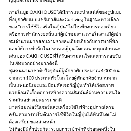
ภายในบูธ OAKHOUSE ได้มีการแนะนำเสน่ห์ของรูปแบบ
ที่อยู่อาศัยแบบแชร์เฮาส์และCo-living ในฐานะทางเลือก
ของ “การใช้ชีวิตจริงในญี่ปุ่น” ไม่ใช่เพียงการท่องเที่ยว
หรือการพำนักระยะสั้นแก่ผู้เข้าชมงาน ภายในงานมีผู้เข้า
ชมจำนวนมากสอบถามรายละเอียดเกี่ยวกับการหาที่พัก
และวิธีการพำนักในประเทศญี่ปุ่น โดยเฉพาะคุณลักษณะ
เด่นของ OAKHOUSE ที่ได้รับความสนใจและการตอบรับ
ในเชิงบวกอย่างมากดังนี้
ชุมชนนานาชาติ: ปัจจุบันมีผู้พักอาศัยประมาณ 4,000 คน
จากกว่า 100 ประเทศทั่วโลก โดยผู้พักอาศัยจำนวนมาก
เป็นแฟนอนิเมะและป๊อปคัลเจอร์ญี่ปุ่น ทำให้เกิดสภาพ
แวดล้อมที่เอื้อต่อการสร้างความสัมพันธ์ผ่านความสนใจ
ร่วมกันอย่างเป็นธรรมชาติ
มาพร้อมเฟอร์นิเจอร์และเครื่องใช้ไฟฟ้า: อุปกรณ์ครบ
ครัน สามารถเริ่มต้นการใช้ชีวิตในญี่ปุ่นได้ทันทีโดยไม่
ต้องเตรียมของล่วงหน้า
ไม่ต้องมีผู้ค้ำประกัน: ระบบการเข้าพักที่ช่วยลดหนึ่งใน