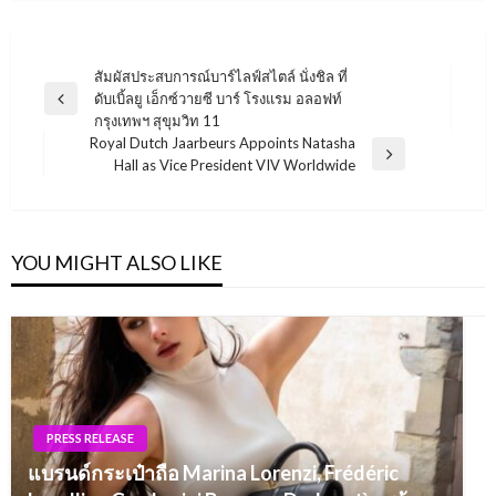
Post
สัมผัสประสบการณ์บาร์ไลฟ์สไตล์ นั่งชิล ที่
ดับเบิ้ลยู เอ็กซ์วายซี บาร์ โรงแรม อลอฟท์
navigation
Previous
กรุงเทพฯ สุขุมวิท 11
Post
Royal Dutch Jaarbeurs Appoints Natasha
Next
Hall as Vice President VIV Worldwide
Post
YOU MIGHT ALSO LIKE
PRESS RELEASE
แบรนด์กระเป๋าถือ Marina Lorenzi, Frédéric