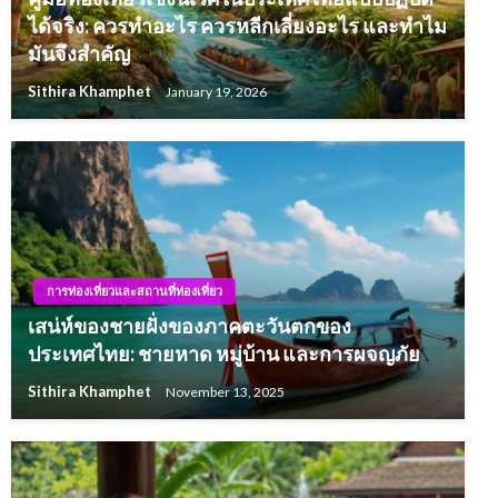
ได้จริง: ควรทำอะไร ควรหลีกเลี่ยงอะไร และทำไม
มันจึงสำคัญ
Sithira Khamphet
January 19, 2026
การท่องเที่ยวและสถานที่ท่องเที่ยว
เสน่ห์ของชายฝั่งของภาคตะวันตกของ
ประเทศไทย: ชายหาด หมู่บ้าน และการผจญภัย
Sithira Khamphet
November 13, 2025