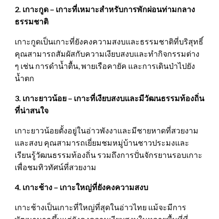
2. เกาะกูด – เกาะที่เหมาะสำหรับการพักผ่อนท่ามกลาง
ธรรมชาติ
เกาะกูดเป็นเกาะที่ยังคงความสงบและธรรมชาติที่บริสุทธิ์
คุณสามารถสัมผัสกับความเงียบสงบและทำกิจกรรมต่าง
ๆ เช่น การดำน้ำตื้น, พายเรือคายัค และการเดินป่าไปยัง
น้ำตก
3. เกาะยาวน้อย – เกาะที่เงียบสงบและมีวัฒนธรรมท้องถิ่น
ที่น่าสนใจ
เกาะยาวน้อยตั้งอยู่ในอ่าวพังงาและมีชายหาดที่สวยงาม
และสงบ คุณสามารถเยี่ยมชมหมู่บ้านชาวประมงและ
เรียนรู้วัฒนธรรมท้องถิ่น รวมถึงการปั่นจักรยานรอบเกาะ
เพื่อชมทิวทัศน์ที่สวยงาม
4. เกาะช้าง – เกาะใหญ่ที่ยังคงความสงบ
เกาะช้างเป็นเกาะที่ใหญ่ที่สุดในอ่าวไทย แม้จะมีการ