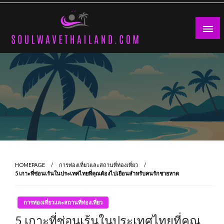
Skip
to
content
HOMEPAGE
การท่องเที่ยวและสถานที่ท่องเที่ยว
5 เกาะที่ซ่อนเร้นในประเทศไทยที่คุณต้องไปเยือนสำหรับคนรักชายหาด
การท่องเที่ยวและสถานที่ท่องเที่ยว
5 เกาะที่ซ่อนเร้นในประเทศไทยที่คุณ