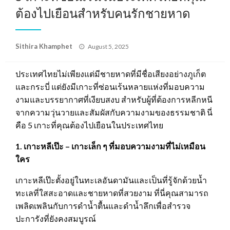
ต้องไปเยือนสำหรับคนรักชายหาด
Posted
Sithira Khamphet
August 5, 2025
on
ประเทศไทยไม่เพียงแต่มีชายหาดที่มีชื่อเสียงอย่างภูเก็ต
และกระบี่ แต่ยังมีเกาะที่ซ่อนเร้นหลายแห่งที่มอบความ
งามและบรรยากาศที่เงียบสงบ สำหรับผู้ที่ต้องการหลีกหนี
จากความวุ่นวายและสัมผัสกับความงามของธรรมชาติ นี่
คือ 5 เกาะที่คุณต้องไปเยือนในประเทศไทย
1. เกาะหลีเป๊ะ – เกาะเล็ก ๆ ที่มอบความงามที่ไม่เหมือน
ใคร
เกาะหลีเป๊ะตั้งอยู่ในทะเลอันดามันและเป็นที่รู้จักด้วยน้ำ
ทะเลที่ใสสะอาดและชายหาดที่สวยงาม ที่นี่คุณสามารถ
เพลิดเพลินกับการดำน้ำตื้นและดำน้ำลึกเพื่อสำรวจ
ปะการังที่ยังคงสมบูรณ์