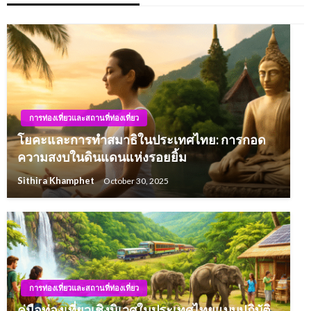
การท่องเที่ยวและสถานที่ท่องเที่ยว
โยคะและการทำสมาธิในประเทศไทย: การกอด
ความสงบในดินแดนแห่งรอยยิ้ม
Sithira Khamphet
October 30, 2025
การท่องเที่ยวและสถานที่ท่องเที่ยว
คู่มือท่องเที่ยวเชิงนิเวศในประเทศไทยแบบปฏิบัติ