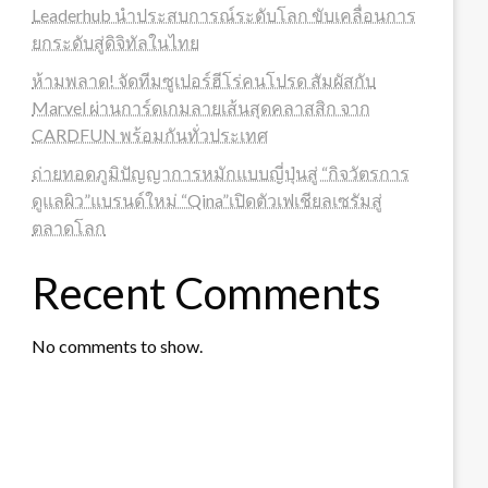
Leaderhub นำประสบการณ์ระดับโลก ขับเคลื่อนการ
ยกระดับสู่ดิจิทัลในไทย
ห้ามพลาด! จัดทีมซูเปอร์ฮีโร่คนโปรด สัมผัสกับ
Marvel ผ่านการ์ดเกมลายเส้นสุดคลาสสิก จาก
CARDFUN พร้อมกันทั่วประเทศ
ถ่ายทอดภูมิปัญญาการหมักแบบญี่ปุ่นสู่ “กิจวัตรการ
ดูแลผิว”แบรนด์ใหม่ “Qina”เปิดตัวเฟเชียลเซรัมสู่
ตลาดโลก
Recent Comments
No comments to show.