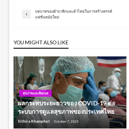
บทบาทของผ้าบาติกและผ้าไทยในการสร้างสรรค์
Post
Previous
แฟชั่นสมัยใหม่
Post
navigation
YOU MIGHT ALSO LIKE
สุขภาพและฟิตเนส
ผลกระทบระยะยาวของ COVID-19 ต่อ
ระบบการดูแลสุขภาพของประเทศไทย
Sithira Khamphet
October 7, 2025