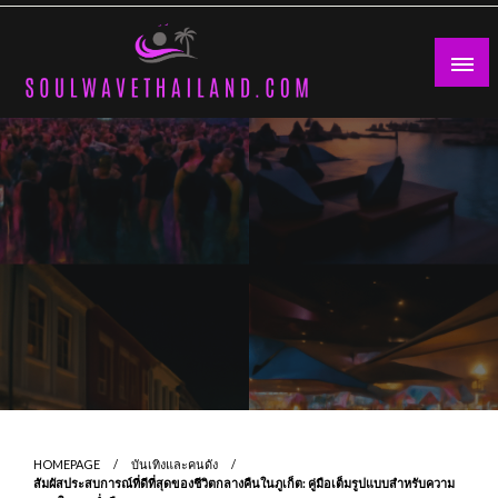
Skip
to
content
HOMEPAGE
บันเทิงและคนดัง
สัมผัสประสบการณ์ที่ดีที่สุดของชีวิตกลางคืนในภูเก็ต: คู่มือเต็มรูปแบบสำหรับความ