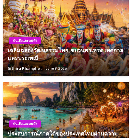
บันเทิงและคนดัง
เฉลิมฉลองวัฒนธรรมไทย: ขบวนพาเหรด เทศกาล
และประเพณี
Sithira Khamphet
June 9, 2026
บันเทิงและคนดัง
ประสบการณ์ภาคใต้ของประเทศไทยผ่านความ