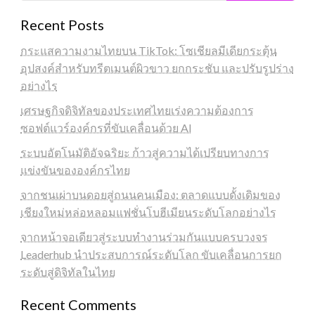
Recent Posts
กระแสความงามไทยบน TikTok: โซเชียลมีเดียกระตุ้น
อุปสงค์สำหรับทรีตเมนต์ผิวขาว ยกกระชับ และปรับรูปร่าง
อย่างไร
เศรษฐกิจดิจิทัลของประเทศไทยเร่งความต้องการ
ซอฟต์แวร์องค์กรที่ขับเคลื่อนด้วย AI
ระบบอัตโนมัติอัจฉริยะ ก้าวสู่ความได้เปรียบทางการ
แข่งขันขององค์กรไทย
จากชนเผ่าบนดอยสู่ถนนคนเมือง: ตลาดแบบดั้งเดิมของ
เชียงใหม่หล่อหลอมแฟชั่นโบฮีเมียนระดับโลกอย่างไร
จากหน้าจอเดียวสู่ระบบทำงานร่วมกันแบบครบวงจร
Leaderhub นำประสบการณ์ระดับโลก ขับเคลื่อนการยก
ระดับสู่ดิจิทัลในไทย
Recent Comments