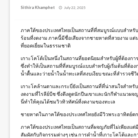
Posted
Sithira Khamphet
July 22, 2025
on
ภาคใต้ของประเทศไทยเป็นสถานที่ที่สมบูรณ์แบบสำหรับ
ร้อนที่งดงาม ภาคนี้มีชื่อเสียงจากชายหาดที่สวยงาม แต่
ที่ยอดเยี่ยมในธรรมชาติ
เกาะโคโต้เป็นหนึ่งในสถานที่ยอดนิยมสำหรับผู้ที่ต้องกา
ซึ่งทำให้เป็นสถานที่ที่สมบูรณ์แบบสำหรับผู้เริ่มต้นที่
น้ำตื้นและว่ายน้ำในน้ำทะเลที่สงบเงียบ ขณะที่สำรวจชี
เกาะโคล้านตาและกระบี่ยังเป็นสถานที่ที่น่าสนใจสำหร
งดงามที่ไรลีย์บีช ซึ่งดึงดูดนักปีนเขาและนักกีฬาแน
นี่ทำให้คุณได้ชมวิวทิวทัศน์ที่งดงามของทะเล
ชายหาดในภาคใต้ของประเทศไทยยังมีวิวพระอาทิตย์ตกที่
ภาคใต้ของประเทศไทยเป็นสถานที่ผจญภัยที่ไม่เพียงแต่มี
สัมผัสกับกิจกรรมต่างๆ เช่น การดำน้ำที่เกาะโคโต้และก